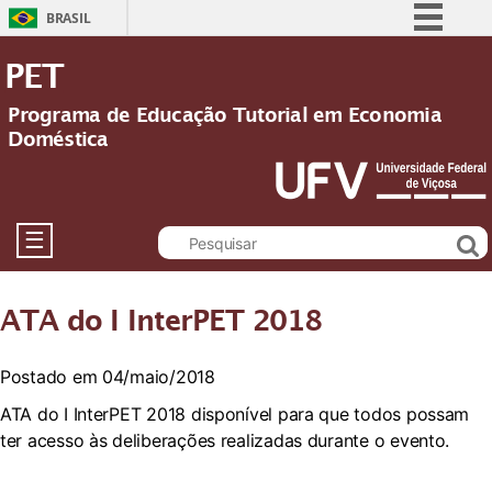
BRASIL
Simplifique!
PET
Comunica BR
Programa de Educação Tutorial em Economia
Participe
Doméstica
Acesso à informação
Legislação
Canais
☰
ATA do I InterPET 2018
Postado em 04/maio/2018
ATA do I InterPET 2018 disponível para que todos possam
ter acesso às deliberações realizadas durante o evento.