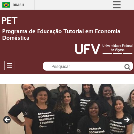
BRASIL
Simplifique!
PET
Comunica BR
Programa de Educação Tutorial em Economia
Participe
Doméstica
Acesso à informação
Legislação
Canais
☰