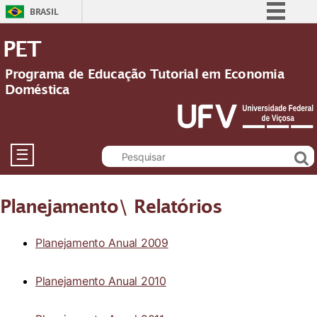
BRASIL
Simplifique!
PET
Comunica BR
Programa de Educação Tutorial em Economia
Participe
Doméstica
Acesso à informação
Legislação
Canais
☰
Planejamento\ Relatórios
Planejamento Anual 2009
Planejamento Anual 2010