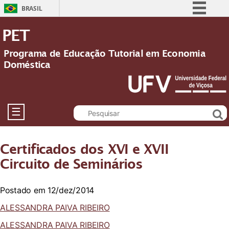
BRASIL
Simplifique!
PET
Comunica BR
Programa de Educação Tutorial em Economia
Participe
Doméstica
Acesso à informação
Legislação
Canais
☰
Certificados dos XVI e XVII
Circuito de Seminários
Postado em 12/dez/2014
ALESSANDRA PAIVA RIBEIRO
ALESSANDRA PAIVA RIBEIRO