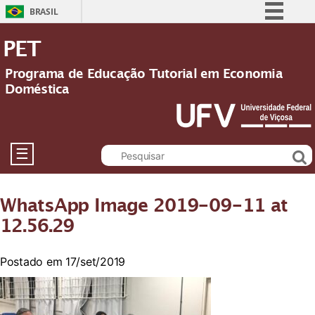
BRASIL
Simplifique!
PET
Comunica BR
Programa de Educação Tutorial em Economia
Participe
Doméstica
Acesso à informação
Legislação
Canais
☰
WhatsApp Image 2019-09-11 at
12.56.29
Postado em 17/set/2019