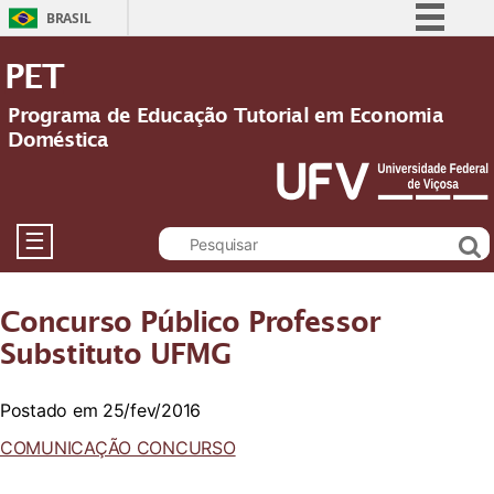
BRASIL
Simplifique!
PET
Comunica BR
Programa de Educação Tutorial em Economia
Participe
Doméstica
Acesso à informação
Legislação
Canais
☰
Concurso Público Professor
Substituto UFMG
Postado em 25/fev/2016
COMUNICAÇÃO CONCURSO